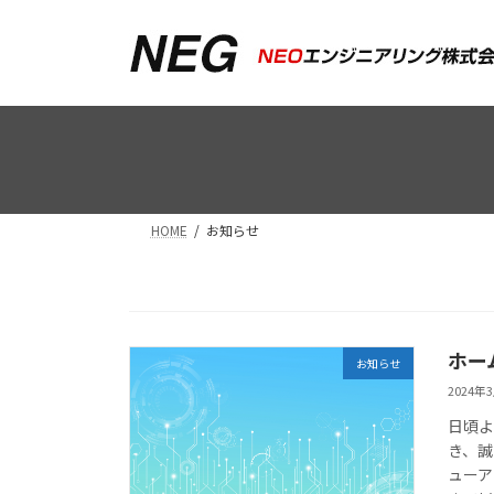
コ
ナ
ン
ビ
テ
ゲ
ン
ー
ツ
シ
へ
ョ
ス
ン
キ
に
ッ
移
HOME
お知らせ
プ
動
ホー
お知らせ
2024年
日頃よ
き、誠
ューア